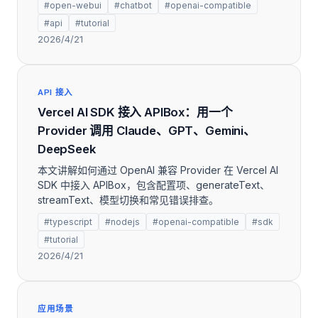
#open-webui
#chatbot
#openai-compatible
#api
#tutorial
2026/4/21
API 接入
Vercel AI SDK 接入 APIBox：用一个
Provider 调用 Claude、GPT、Gemini、
DeepSeek
本文讲解如何通过 OpenAI 兼容 Provider 在 Vercel AI
SDK 中接入 APIBox，包含配置项、generateText、
streamText、模型切换和常见错误排查。
#typescript
#nodejs
#openai-compatible
#sdk
#tutorial
2026/4/21
应用场景