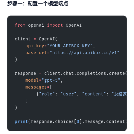
步骤一：配置一个模型端点
from
 openai 
import
 OpenAI
client 
=
 OpenAI(
    api_key
=
"YOUR_APIBOX_KEY"
,
    base_url
=
"https://api.apibox.cc/v1"
)
response 
=
 client.chat.completions.create(
    model
=
"gpt-5"
,
    messages
=
[
        {
"role"
: 
"user"
, 
"content"
: 
"总结这个
    ]
)
print
(response.choices[
0
].message.content)