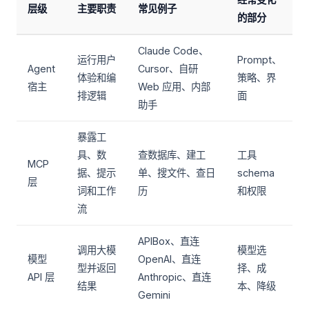
层级
主要职责
常见例子
的部分
Claude Code、
运行用户
Prompt、
Agent
Cursor、自研
体验和编
策略、界
宿主
Web 应用、内部
排逻辑
面
助手
暴露工
具、数
查数据库、建工
工具
MCP
据、提示
单、搜文件、查日
schema
层
词和工作
历
和权限
流
APIBox、直连
调用大模
模型选
模型
OpenAI、直连
型并返回
择、成
API 层
Anthropic、直连
结果
本、降级
Gemini