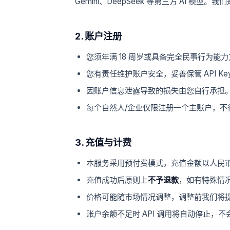
Gemini、DeepSeek 等第三方 AI 模
2. 账户注册
您须年满 18 周岁或具备完全民事行为能
您有责任维护账户安全，妥善保管 API K
因账户信息泄露导致的损失由您自行承担
每个自然人/企业仅限注册一个主账户，不
3. 充值与计费
本服务采用预付费模式，充值金额以人民币
充值成功后原则上
不予退款
，如有特殊情
价格可能随市场情况调整，调整前我们将
账户余额不足时 API 调用将自动停止，