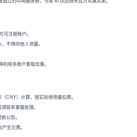
型。我们是独立的中间服务商，与各 AI 供应商无官方从属关系。
力方可注册账户。
ey，不得向他人泄露。
。
得利用多账户套取优惠。
（CNY）计算，按实际使用量扣费。
况请联系客服处理。
提前公告。
不会产生欠费。