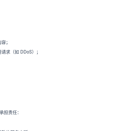
；
内容；
求（如 DDoS）；
；
。
承担责任：